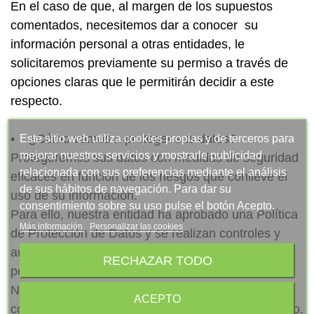
En el caso de que, al margen de los supuestos
comentados, necesitemos dar a conocer su
información personal a otras entidades, le
solicitaremos previamente su permiso a través de
opciones claras que le permitirán decidir a este
respecto.
• ¿Cómo vamos a proteger sus datos?
Este sitio web utiliza cookies propias y de terceros para
mejorar nuestros servicios y mostrarle publicidad
Protegeremos sus datos con medidas de seguridad
relacionada con sus preferencias mediante el análisis
eficaces en función de los riesgos que conlleve el
de sus hábitos de navegación. Para dar su
uso de su información.
consentimiento sobre su uso pulse el botón Acepto.
Para ello, nuestra entidad ha aprobado una Política
Más información
Personalizar las cookies
de Protección de Datos y se realizan controles y
auditorías anuales para verificar que sus datos
RECHAZAR TODO
personales están seguros en todo momento.
No obstante lo anterior, debe guardar la máxima
ACEPTO
confidencialidad en relación a sus claves de acceso,