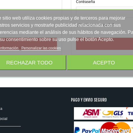
Contraseña
 sitio web utiliza cookies propias y de terceros para mejorar
stros servicios y mostrarle publicidad relacionada con sus
¿Olvidó su contraseña?
ferencias mediante el análisis de sus hábitos de navegación. P
 su consentimiento sobre su uso pulse el botón Acepto.
información
Personalizar las cookies
RECHAZAR TODO
ACEPTO
PAGO Y ENVIO SEGURO
ia
ocial