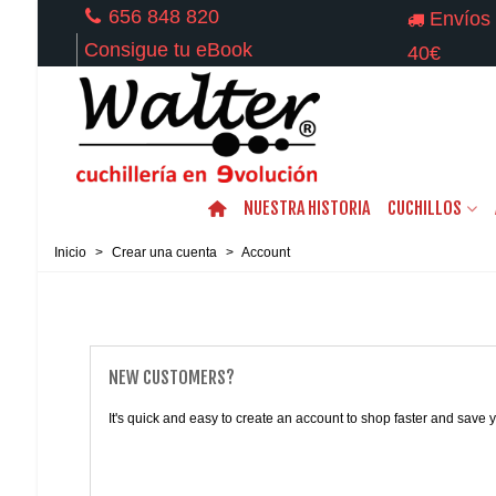
656 848 820
Envíos 
Consigue tu eBook
40€
NUESTRA HISTORIA
CUCHILLOS
Inicio
>
Crear una cuenta
>
Account
NEW CUSTOMERS?
It's quick and easy to create an account to shop faster and save y