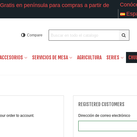
Conóc
Gratis en península para compras a partir de
Esp
Compare
ACCESORIOS
SERVICIOS DE MESA
AGRICULTURA
SERIES
CHU
REGISTERED CUSTOMERS
our order to account.
Dirección de correo electrónico