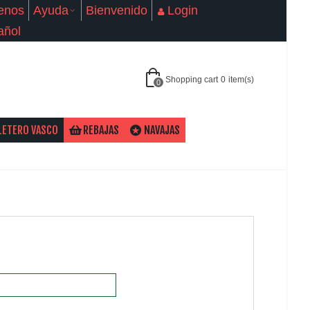
enos
Ayuda
Bienvenido
Login
añol
Shopping cart
0
item(s)
0
LETERO VASCO
REBAJAS
NAVAJAS