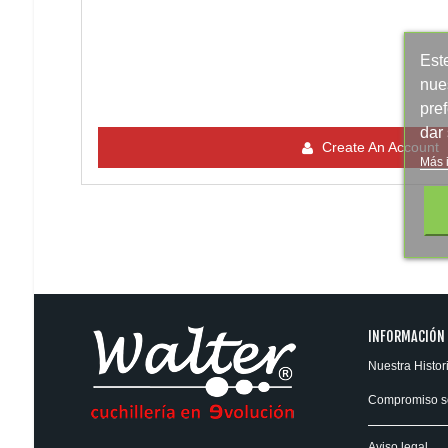
Este
nue
pre
dar
Create An Account
Más 
INFORMACIÓN
Nuestra Histor
Compromiso s
Aviso legal