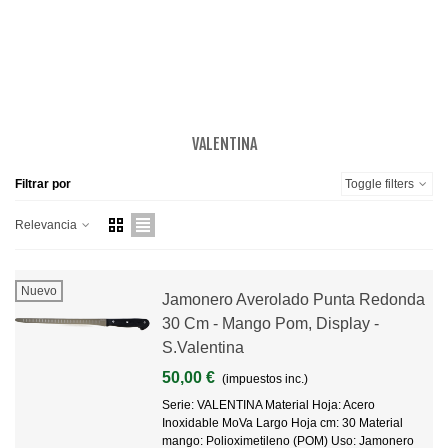
de tenacidad, dureza, y durabilidad en el corte nunca antes
vistas en el Sector Doméstico y en la Hostelería.
VALENTINA
Filtrar por
Toggle filters
Relevancia
Nuevo
Jamonero Averolado Punta Redonda
30 Cm - Mango Pom, Display -
S.Valentina
50,00 €
(impuestos inc.)
Serie: VALENTINA Material Hoja: Acero
Inoxidable MoVa Largo Hoja cm: 30 Material
mango: Polioximetileno (POM) Uso: Jamonero