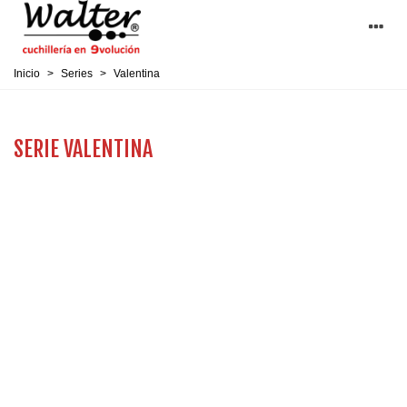
Inicio
>
Series
>
Valentina
SERIE VALENTINA
CUCHILLOS HOSTELERIA
Mango POM
El todoterreno de las cocinas
profesionales
y los amantes del buen hacer
Nueva tecnología en el Tratamiento Térmico de la Hoja de
cinco etapas que le proporciona al acero unas cualidades