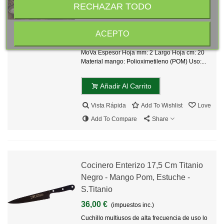
RECHAZAR TODO
25,90 €
(impuestos inc.)
Cuchillo diseñado para partir piezas de carne o
ACEPTO
pescado con huesos y espinas. Serie:
VALENTINA Material Hoja: Acero Inoxidable
MoVa Espesor Hoja mm: 2 Largo Hoja cm: 20
Material mango: Polioximetileno (POM) Uso:...
Añadir Al Carrito
Vista Rápida
Add To Wishlist
Love
Add To Compare
Share
Cocinero Enterizo 17,5 Cm Titanio
Negro - Mango Pom, Estuche -
S.Titanio
36,00 €
(impuestos inc.)
Cuchillo multiusos de alta frecuencia de uso lo