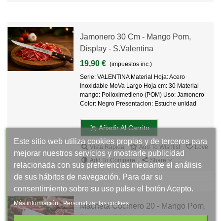
Jamonero 30 Cm - Mango Pom,
Display - S.Valentina
19,90 €
(impuestos inc.)
Serie: VALENTINA Material Hoja: Acero
Inoxidable MoVa Largo Hoja cm: 30 Material
mango: Polioximetileno (POM) Uso: Jamonero
Color: Negro Presentacion: Estuche unidad
Añadir Al Carrito
Este sitio web utiliza cookies propias y de terceros para
Vista Rápida
Add To Wishlist
Love
mejorar nuestros servicios y mostrarle publicidad
Add To Compare
Share
relacionada con sus preferencias mediante el análisis
de sus hábitos de navegación. Para dar su
consentimiento sobre su uso pulse el botón Acepto.
Más información
Personalizar las cookies
Macheta Cocinero 20 - Mango Pom,
Display - S.Valentina