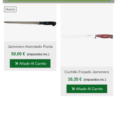
Nuevo
Jamonero Averolado Punta
Redonda 30 Cm - Mango
50,00 €
(impuestos inc.)
Pom, Display - S.Valentina
Añadir Al Carrito
Cuchillo Forjado Jamonero
24 Cm - Mango POM Rojo
16,35 €
(impuestos inc.)
Inglés, S. Gala Hogar
Añadir Al Carrito