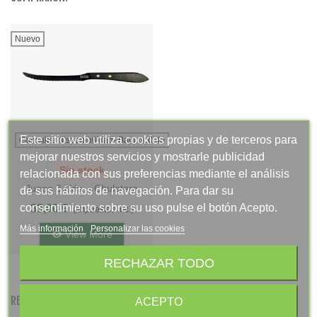
Nuevo
Este sitio web utiliza cookies propias y de terceros para
Consultar disponibilidad- Bajo pedido
mejorar nuestros servicios y mostrarle publicidad
Sin stock
relacionada con sus preferencias mediante el análisis
Juego 3 Uds. - Chuletero
de sus hábitos de navegación. Para dar su
Vasco TITANIO NEGRO 12
consentimiento sobre su uso pulse el botón Acepto.
33,00 €
(impuestos inc.)
Cm - Mango Phenolkraft
Más información
Personalizar las cookies
View More
RECHAZAR TODO
RELATED PRODUCTS
ACEPTO