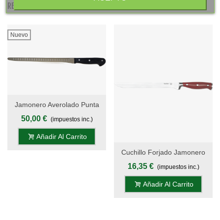
RELATED PRODUCTS
Nuevo
Jamonero Averolado Punta
Redonda 30 Cm - Mango
50,00 €
(impuestos inc.)
Pom, Display - S.Valentina
Añadir Al Carrito
Cuchillo Forjado Jamonero
24 Cm - Mango POM Rojo
16,35 €
(impuestos inc.)
Inglés, S. Gala Hogar
Añadir Al Carrito