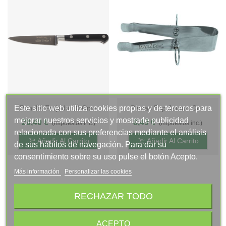
Puntilla Forjada 10 Cm -
Pinzas Esp Jamon Con
Este sitio web utiliza cookies propias y de terceros para
Titanio Plata - M.Pom Negro,
Proteccion Dedos 12 Cm,
mejorar nuestros servicios y mostrarle publicidad
20,40 €
8,49 €
(impuestos inc.)
(impuestos inc.)
Estuche
Display
relacionada con sus preferencias mediante el análisis
Añadir Al Carrito
Añadir Al Carrito
de sus hábitos de navegación. Para dar su
consentimiento sobre su uso pulse el botón Acepto.
Más información
Personalizar las cookies
RECHAZAR TODO
ACEPTO