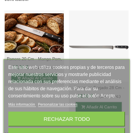
Panero 20 Cm - Mango Pom,
Display - S.Valentina
Este sitio web utiliza cookies propias y de terceros para
16,90 €
(impuestos inc.)
mejorar nuestros servicios y mostrarle publicidad
Añadir Al Carrito
relacionada con sus preferencias mediante el análisis
Jamonero Forjado 28 Cm -
de sus hábitos de navegación. Para dar su
Titanio Plata - M.Pom Negro,
consentimiento sobre su uso pulse el botón Acepto.
42,50 €
(impuestos inc.)
Estuche
Más información
Personalizar las cookies
Añadir Al Carrito
RECHAZAR TODO