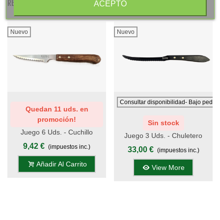
RELATED PRODUCTS
ACEPTO
Nuevo
Nuevo
Consultar disponibilidad- Bajo pedid
Quedan 11 uds. en
promoción!
Sin stock
Juego 6 Uds. - Cuchillo
Juego 3 Uds. - Chuletero
Chuletero ANCHO - Mango
9,42 €
Vasco TITANIO NEGRO 12
(impuestos inc.)
33,00 €
(impuestos inc.)
Madera Moldeada
Cm - Mango Phenolkraft
Añadir Al Carrito
View More