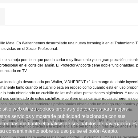
llo Mate. En Walter hemos desarrollado una nueva tecnología en el Tratamiento Té
es vistas en el Sector Profesional.
d de su hoja permiten que pueda cortar muy finamente y con gran precisión, mientras
profesional en el corte del jamón. El Protector Anticorte tiene doble funcionalidad, 
 Anunciado en TV.
eva tecnología desarrollada por Walter, “ADHERENT +”. Un mango de doble inyecció
ermanente tanto cuando el cuchillo está en reposo como cuando está en uso propo
 lo tanto obteniendo un cuchillo de las más altas prestaciones higiénicas. Y una c
uso continuado de estos cuchillos le confiere unas características adherentes que
con los consejos de carniceros profesionales obteniendo un mango ergonómico y a
 sitio web utiliza cookies propias y de terceros para mejorar
nal, longitud suficiente para evitar roturas del mango si el cuchillo cae al suelo.
stros servicios y mostrarle publicidad relacionada con sus
r Carbono 0.6%, Cromo 14%, Molibdeno 0.5%, Vanadio 0.15%. Es un cuchillo cuyo 
ferencias mediante el análisis de sus hábitos de navegación. P
o del filo obtenido gracias a la experiencia de personal con más de 20 años en el se
 su consentimiento sobre su uso pulse el botón Acepto.
os con una chaira para evitar resbalones y cortes. En cuanto a limpieza se recomi