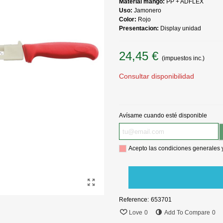
Material mango:
PP + ADFLEX
Uso:
Jamonero
Color:
Rojo
Presentacion:
Display unidad
24,45 €
(impuestos inc.)
Consultar disponibilidad
Avísame cuando esté disponible
Acepto las condiciones generales 
Reference:
653701
Love
0
Add To Compare
0