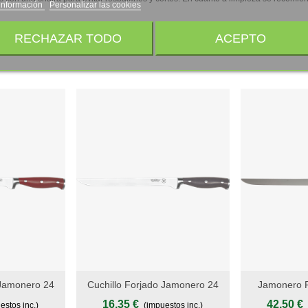
información
Personalizar las cookies
RECHAZAR TODO
ACEPTO
 Jamonero 24
Cuchillo Forjado Jamonero 24
Jamonero F
Add To Wishlist
Add To Wishli
jo Inglés, S.
Cm - Mango POM Gris Antracita,
Titanio Plat
16,35 €
42,50 €
estos inc.)
(impuestos inc.)