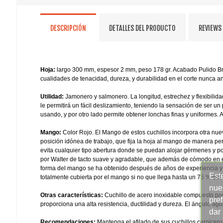
DESCRIPCIÓN
DETALLES DEL PRODUCTO
REVIEWS
Hoja:
largo 300 mm, espesor 2 mm, peso 178 gr. Acabado Pulido Bri
cualidades de tenacidad, dureza, y durabilidad en el corte nunca ant
Utilidad:
Jamonero y salmonero. La longitud, estrechez y flexibilida
le permitirá un fácil deslizamiento, teniendo la sensación de ser un 
usando, y por otro lado permite obtener lonchas finas y uniformes.
Mango:
Color Rojo. El Mango de estos cuchillos incorpora otra nu
posición idónea de trabajo, que fija la hoja al mango de manera p
evita cualquier tipo abertura donde se puedan alojar gérmenes y por
por Walter de tacto suave y agradable, que además de cómodo en el 
forma del mango se ha obtenido después de años de experiencia y 
Este
totalmente cubierta por el mango si no que llega hasta un 75 % del fi
nue
Otras características:
Cuchillo de acero inoxidable compuesto po
pre
proporciona una alta resistencia, ductilidad y dureza. El ángulo agud
dar
Recomendaciones:
Mantenga el afilado de sus cuchillos carnicer