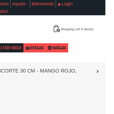
enos
Ayuda
Bienvenido
Login
añol
Shopping cart
0
item(s)
0
LETERO VASCO
REBAJAS
NAVAJAS
CORTE 30 CM - MANGO ROJO,