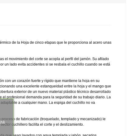
rmico de la Hoja de cinco etapas que le proporciona al acero unas
 el movimiento del corte se acopla al perfil del jamón. Su afilado
por un lado evita accidentes si se resbala el cuchillo cuando se está
n con un corazón fuerte y rígido que mantiene la hoja en su
rcionando una excelente estanqueidad entre la hoja y el mango que
obertura exterior de un nuevo material plástico técnico desarrollado
 el profesional demanda para la seguridad de su trabajo diario. La
daptable a cualquier mano. La espiga del cuchillo no va
proceso de fabricación (troquelado, templado y mecanizado) le
ara
ctor cuchillero facilita el corte y el deslizamiento.
enda que sean lavados con agua templada y jabón, secarlos