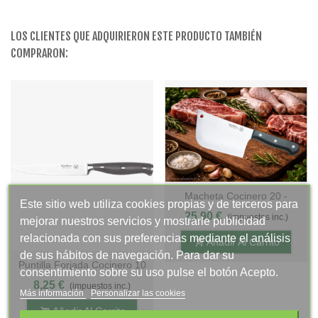
LOS CLIENTES QUE ADQUIRIERON ESTE PRODUCTO TAMBIÉN
COMPRARON:
Macheta Cocinero 20 -
Este sitio web utiliza cookies propias y de terceros para
Mango Pom, Display -
25,90 €
(impuestos inc.)
mejorar nuestros servicios y mostrarle publicidad
S.Valentina
relacionada con sus preferencias mediante el análisis
Añadir Al Carrito
de sus hábitos de navegación. Para dar su
Puntilla Forjada Cocinero 10
consentimiento sobre su uso pulse el botón Acepto.
Cm - Mango POM Gris
8,25 €
(impuestos inc.)
Más información
Personalizar las cookies
Antracita, S. Gala Hogar
Añadir Al Carrito