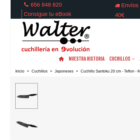
656 848 820
Envíos 
Consigue tu eBook
40€
NUESTRA HISTORIA
CUCHILLOS
Inicio
>
Cuchillos
>
Japoneses
>
Cuchillo Santoku 20 cm - Teflon -