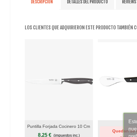
DESCRIPCIÓN
DETALLES DEL PRODUCTO
REVIEWS
LOS CLIENTES QUE ADQUIRIERON ESTE PRODUCTO TAMBIÉN 
Este
Puntilla Forjada Cocinero 10 Cm
Add To Wishlist
Add To Wishlist
nue
Quedan 59 
- Mango POM Gris Antracita, S.
8,25 €
(impuestos inc.)
pre