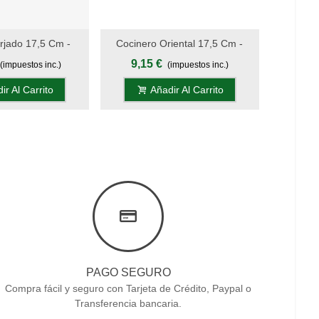
rjado 17,5 Cm -
Cocinero Oriental 17,5 Cm -
st
Add To Wishlist
a - M.Pom Negro,
Mango Negro - S.Chiara, Display
9,15 €
(impuestos inc.)
(impuestos inc.)
stuche
ir Al Carrito
Añadir Al Carrito
PAGO SEGURO
Compra fácil y seguro con Tarjeta de Crédito, Paypal o
Transferencia bancaria.