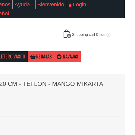
enos
Ayuda
Bienvenido
Login
añol
Shopping cart
0
item(s)
0
LETERO VASCO
REBAJAS
NAVAJAS
20 CM - TEFLON - MANGO MIKARTA