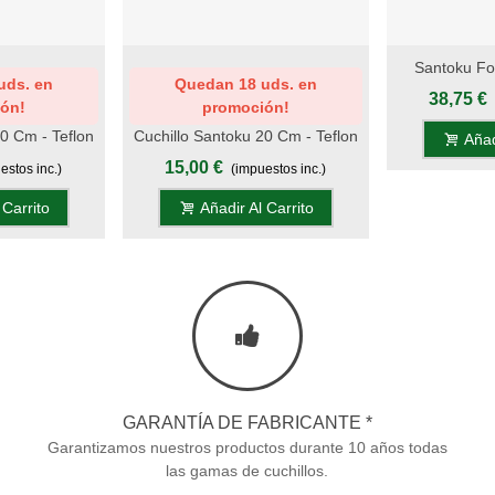
Santoku Fo
Add To Wishlist
Add To Wishli
uds. en
Quedan 18 uds. en
Titanio Plat
38,75 €
ón!
promoción!
E
0 Cm - Teflon
Cuchillo Santoku 20 Cm - Teflon
Añad
egra, Estuche
- Mango Nacar, Estuche
15,00 €
estos inc.)
(impuestos inc.)
 Carrito
Añadir Al Carrito
GARANTÍA DE FABRICANTE *
Garantizamos nuestros productos durante 10 años todas
las gamas de cuchillos.