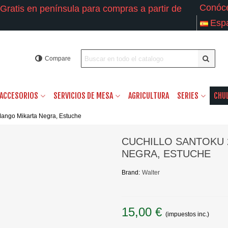
Conóc
Gratis en península para compras a partir de
Esp
Compare
ACCESORIOS
SERVICIOS DE MESA
AGRICULTURA
SERIES
CHU
 Mango Mikarta Negra, Estuche
CUCHILLO SANTOKU 
NEGRA, ESTUCHE
Brand:
Walter
15,00 €
(impuestos inc.)