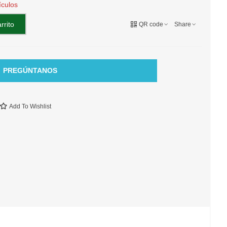
ículos
rrito
QR code
Share
PREGÚNTANOS
Add To Wishlist