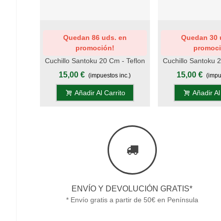
Add To Wishlist
Add To Wishlist
Quedan 86 uds. en
Quedan 30 
promoción!
promoci
Cuchillo Santoku 20 Cm - Teflon
Cuchillo Santoku 2
- Mango Mikarta Roja, Estuche
- Mango Mikarta N
15,00 €
15,00 €
(impuestos inc.)
(impu
Añadir Al Carrito
Añadir Al
ENVÍO Y DEVOLUCIÓN GRATIS*
* Envío gratis a partir de 50€ en Península