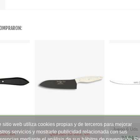
COMPRARON:
 sitio web utiliza cookies propias y de terceros para mejorar
Juego 6 Uds. 
Add To Wishlist
Add To Wishli
stros servicios y mostrarle publicidad relacionada con sus
uds. en
Quedan 18 uds. en
STILETTO 
34,94 €
ferencias mediante el análisis de sus hábitos de navegación. P