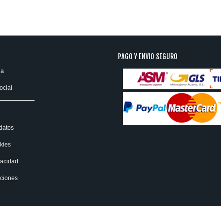
PAGO Y ENVIO SEGURO
ia
ocial
datos
kies
vacidad
uciones