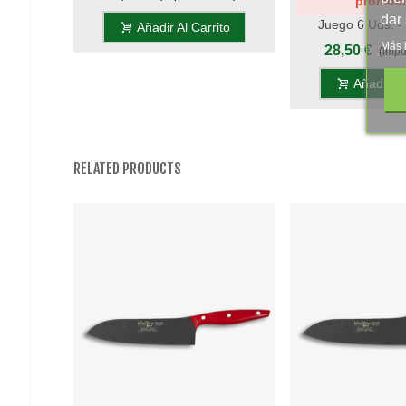
promoci
Gala Hogar
dar
Juego 6 Uds. - 
Añadir Al Carrito
Untador STILET
Más 
28,50 €
(impu
Phenolkr
Añadir Al
RELATED PRODUCTS