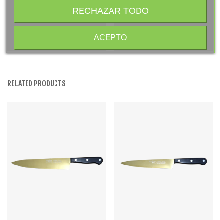
Cuchillo Deshuesador
Cuchillo Cocinero 20 Cm -
RECHAZAR TODO
Curvo13 Cm - Titanio Negro -
Teflon - Mango Mikarta Roja,
28,00 €
48,00 €
(impuestos inc.)
(impuestos inc.)
Mango Americano Negro,
Estuche
Display
Añadir Al Carrito
Añadir Al Carrito
ACEPTO
RELATED PRODUCTS