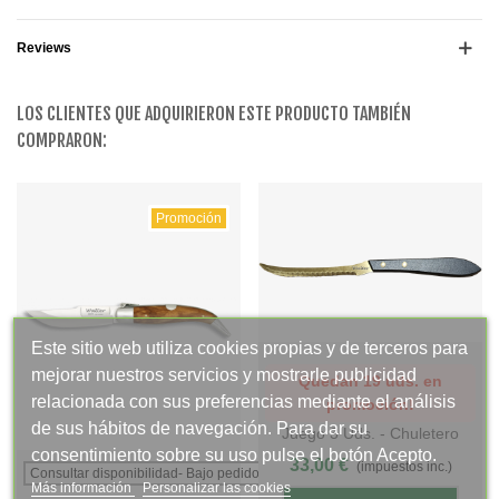
Reviews
LOS CLIENTES QUE ADQUIRIERON ESTE PRODUCTO TAMBIÉN
COMPRARON:
Promoción
Este sitio web utiliza cookies propias y de terceros para
mejorar nuestros servicios y mostrarle publicidad
Quedan 19 uds. en
relacionada con sus preferencias mediante el análisis
promoción!
de sus hábitos de navegación. Para dar su
Juego 3 Uds. - Chuletero
consentimiento sobre su uso pulse el botón Acepto.
Vasco TITANIO ORO 12 Cm -
33,00 €
(impuestos inc.)
Consultar disponibilidad- Bajo pedido
Mango Phenolkraft
Más información
Personalizar las cookies