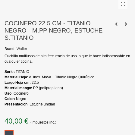
COCINERO 22.5 CM - TITANIO
NEGRO - M.PP NEGRO, ESTUCHE -
S.TITANIO
Brand:
Walter
Cuchillo multiusos de alta frecuencia de uso lo que le hace indispensable en
cualquier cocina.
Serie:
TITANIO
Material Hoja:
A. Inox. MoVa + Titanio Negro Quirúrjico
Largo Hoja cm:
22.5
Material mango:
PP (polipropileno)
Uso:
Cocinero
Color:
Negro
Presentacion:
Estuche unidad
40,00 €
(impuestos inc.)
Negro