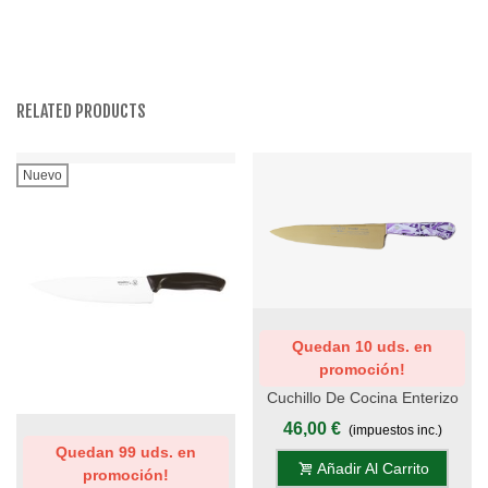
RELATED PRODUCTS
Nuevo
Quedan 10 uds. en
promoción!
Cuchillo De Cocina Enterizo
20 Cm Titanio Oro - Mango
46,00 €
(impuestos inc.)
Metacrilato Lila-Blanco
Quedan 99 uds. en
Añadir Al Carrito
promoción!