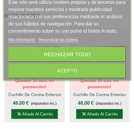
Este sitio web utiliza cookies propias y de terceros para
mejorar nuestros servicios y mostrarle publicidad
RELATED PRODUCTS
relacionada con sus preferencias mediante el análisis
de sus hábitos de navegación. Para dar su
consentimiento sobre su uso pulse el botón Acepto.
Más información
Personalizar las cookies
RECHAZAR TODO
ACEPTO
Quedan 10 uds. en
Quedan 10 uds. en
promoción!
promoción!
Cuchillo De Cocina Enterizo
Cuchillo De Cocina Enterizo
20 Cm Titanio Oro - Mango
20 Cm Titanio Oro - Mango
46,00 €
46,00 €
(impuestos inc.)
(impuestos inc.)
Metacrilato Lila-Blanco
Metacrilato Rosa
Añadir Al Carrito
Añadir Al Carrito