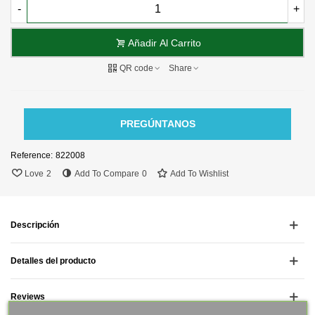
-
+
Añadir Al Carrito
QR code
Share
PREGÚNTANOS
Reference:
822008
Love
2
Add To Compare
0
Add To Wishlist
Descripción
Detalles del producto
Reviews