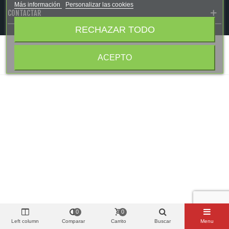
Más información
Personalizar las cookies
CONTACTAR
RECHAZAR TODO
Walter © 2021 - Todos los derechos reservados
ACEPTO
0
0
Left column
Comparar
Carrito
Buscar
Menu