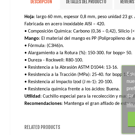
DESCRIPCIÓN
DETALLES DEL PRODUCTO
REVIEWS
Hoja
: largo 60 mm, espesor 0,8 mm, peso unidad 23 gr. 
Fabricada en acero inoxidable AISI – 420.
• Composición Química: Carbono (0,36 – 0,42), Silicio (
Mango
: El material del mango es PP (Polipropileno de al
• Fórmula: (C3H6)n.
• Alargamiento a la Rotura (%): 150-300.
for
bopp
> 50.
• Dureza - Rockwell: R80-100.
• Resistencia a la Abrasión ASTM D1044: 13-16.
Este
• Resistencia a la Tracción (MPa): 25-40.
for
bopp
130-3
nue
• Resistencia al Impacto Izod (J m-1): 20-100.
pre
• Resistencia química frente a los ácidos: Buena.
dar
Utilidad
: Cuchillo especial para la recolección y manipul
Recomendaciones
: Mantenga el gran afilado de este cuc
Más 
RELATED PRODUCTS