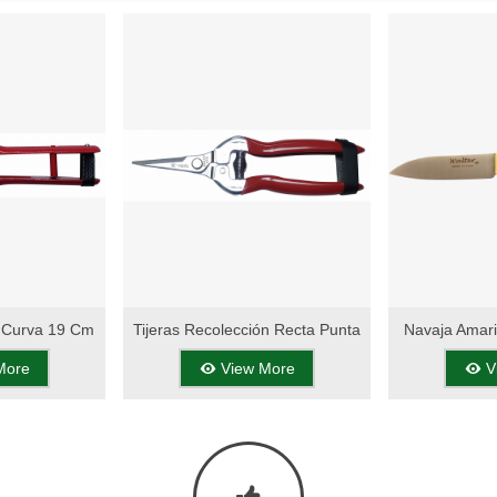
n Curva 19 Cm
Tijeras Recolección Recta Punta
Navaja Amari
Add To Wishlist
Add To Wishli
Redonda 18 Cm
Cm - Mang
More
View More
V