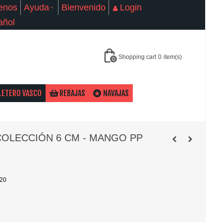
enos
Ayuda
Bienvenido
Login
añol
Shopping cart
0
item(s)
0
LETERO VASCO
REBAJAS
NAVAJAS
COLECCIÓN 6 CM - MANGO PP
420