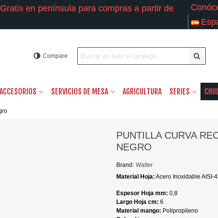
Conóc
Gratis en península para compras a partir de
Esp
Compare
ACCESORIOS
SERVICIOS DE MESA
AGRICULTURA
SERIES
CHU
gro
PUNTILLA CURVA RE
NEGRO
Brand:
Walter
Material Hoja:
Acero Inoxidable AISI-
Espesor Hoja mm:
0,8
Largo Hoja cm:
6
Material mango:
Polipropileno