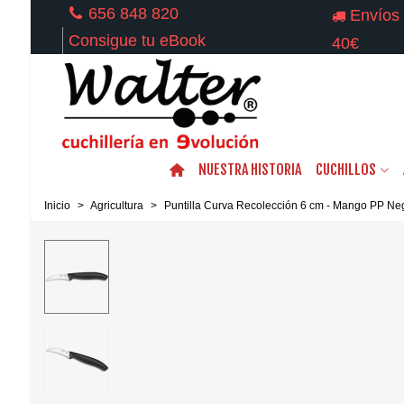
656 848 820
Envíos 
Consigue tu eBook
40€
NUESTRA HISTORIA
CUCHILLOS
Inicio
>
Agricultura
>
Puntilla Curva Recolección 6 cm - Mango PP Ne