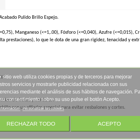
Acabado Pulido Brillo Espejo.
<=0,75), Manganeso (<=1,.00), Fósforo (<=0,040), Azufre (<=0,015), Cr
ta prestaciones), lo que le dota de una gran rigidez, tenacidad y extr
 sitio web utiliza cookies propias y de terceros para mejorar
00.
stros servicios y mostrarle publicidad relacionada con sus
ferencias mediante el análisis de sus hábitos de navegación. P
 su consentimiento sobre su uso pulse el botón Acepto.
ación de frutas y verduras.
hillo con un afilador especial para evitar resbalones y cortes.
información
Personalizar las cookies
RECHAZAR TODO
ACEPTO