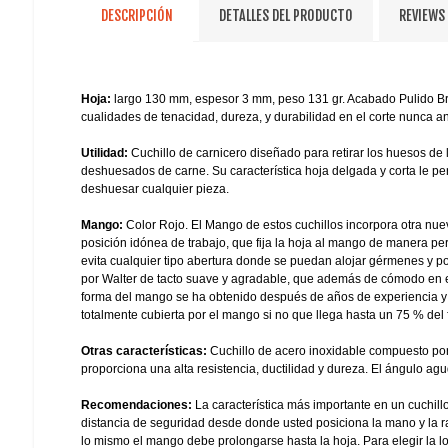
DESCRIPCIÓN
DETALLES DEL PRODUCTO
REVIEWS
Hoja:
largo 130 mm, espesor 3 mm, peso 131 gr. Acabado Pulido Bri
cualidades de tenacidad, dureza, y durabilidad en el corte nunca ant
Utilidad:
Cuchillo de carnicero diseñado para retirar los huesos de 
deshuesados de carne. Su característica hoja delgada y corta le per
deshuesar cualquier pieza.
Mango:
Color Rojo. El Mango de estos cuchillos incorpora otra nu
posición idónea de trabajo, que fija la hoja al mango de manera p
evita cualquier tipo abertura donde se puedan alojar gérmenes y por
por Walter de tacto suave y agradable, que además de cómodo en el 
forma del mango se ha obtenido después de años de experiencia y 
totalmente cubierta por el mango si no que llega hasta un 75 % del fi
Otras características:
Cuchillo de acero inoxidable compuesto po
proporciona una alta resistencia, ductilidad y dureza. El ángulo agud
Recomendaciones:
La característica más importante en un cuchillo
distancia de seguridad desde donde usted posiciona la mano y la raí
lo mismo el mango debe prolongarse hasta la hoja. Para elegir la lo