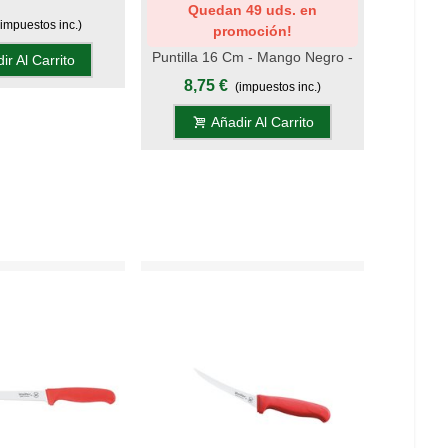
Quedan 49 uds. en
 Mango Madera -
Mang
9,1
(impuestos inc.)
promoción!
DIANA
Puntilla 16 Cm - Mango Negro -
ir Al Carrito
S.Chiara, Display
8,75 €
(impuestos inc.)
Añadir Al Carrito