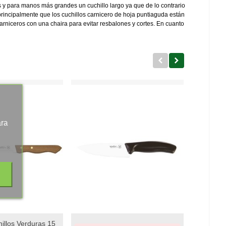
 y para manos más grandes un cuchillo largo ya que de lo contrario
 principalmente que los cuchillos carnicero de hoja puntiaguda están
carniceros con una chaira para evitar resbalones y cortes. En cuanto
ara
illos Verduras 15
Juego 3 
st
Add To Wishlist
Add To W