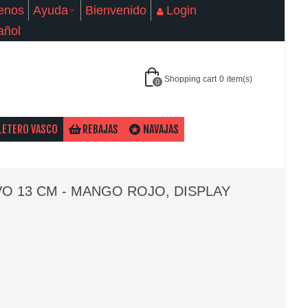
enos
Ayuda
Bienvenido
Login
añol
Shopping cart
0
item(s)
0
LETERO VASCO
REBAJAS
NAVAJAS
 13 CM - MANGO ROJO, DISPLAY