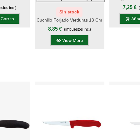
go Madera -
Cm Con Filo
7,25 €
stos inc.)
A
Sin stock
 Carrito
Añad
Cuchillo Forjado Verduras 13 Cm
- Mango POM Rojo Inglés, S.
8,85 €
(impuestos inc.)
Gala Hogar
View More