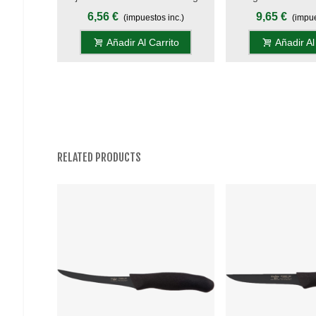
Inyección, Display
Cm Con Filo Man
6,56 €
9,65 €
(impuestos inc.)
(impue
DIAN
Añadir Al Carrito
Añadir Al
RELATED PRODUCTS