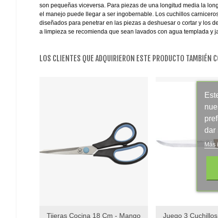
son pequeñas viceversa. Para piezas de una longitud media la long
el manejo puede llegar a ser ingobernable. Los cuchillos carniceros
diseñados para penetrar en las piezas a deshuesar o cortar y los de
a limpieza se recomienda que sean lavados con agua templada y j
LOS CLIENTES QUE ADQUIRIERON ESTE PRODUCTO TAMBIÉN 
Este
nue
pre
dar
Más 
Tijeras Cocina 18 Cm - Mango
Juego 3 Cuchillos
Add To Wishlist
Add To Wishlist