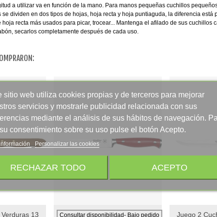
itud a utilizar va en función de la mano. Para manos pequeñas cuchillos pequeños
 se dividen en dos tipos de hojas, hoja recta y hoja puntiaguda, la diferencia está
 hoja recta más usados para picar, trocear... Mantenga el afilado de sus cuchillos 
abón, secarlos completamente después de cada uso.
COMPRARON:
 sitio web utiliza cookies propias y de terceros para mejorar
stros servicios y mostrarle publicidad relacionada con sus
ferencias mediante el análisis de sus hábitos de navegación. P
 su consentimiento sobre su uso pulse el botón Acepto.
información
Personalizar las cookies
RECHAZAR TODO
ACEPTO
 Verduras 13
Juego 2 Cuch
Add To Wishlist
Add To Wishli
Consultar disponibilidad- Bajo pedido