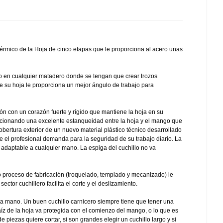
rmico de la Hoja de cinco etapas que le proporciona al acero unas
o o en cualquier matadero donde se tengan que crear trozos
de su hoja le proporciona un mejor ángulo de trabajo para
n con un corazón fuerte y rígido que mantiene la hoja en su
rcionando una excelente estanqueidad entre la hoja y el mango que
obertura exterior de un nuevo material plástico técnico desarrollado
 el profesional demanda para la seguridad de su trabajo diario. La
daptable a cualquier mano. La espiga del cuchillo no va
proceso de fabricación (troquelado, templado y mecanizado) le
ctor cuchillero facilita el corte y el deslizamiento.
 la mano. Un buen cuchillo carnicero siempre tiene que tener una
aíz de la hoja va protegida con el comienzo del mango, o lo que es
piezas quiere cortar, si son grandes elegir un cuchillo largo y si