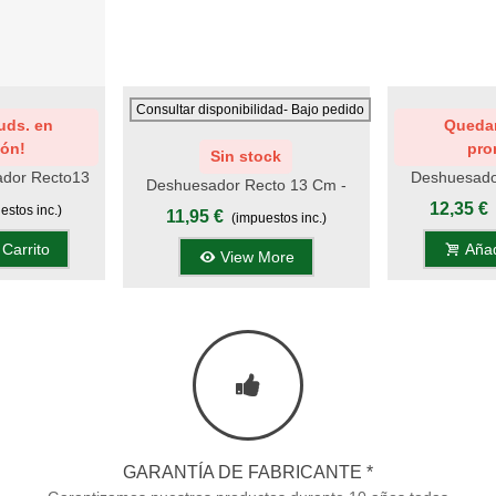
Add To Wishlist
Add To Wishli
Consultar disponibilidad- Bajo pedido
uds. en
Quedan
ón!
pro
Sin stock
ador Recto13
Deshuesado
Deshuesador Recto 13 Cm -
gro - Mango
Mango R
Mango Rojo, Display
12,35 €
estos inc.)
11,95 €
(impuestos inc.)
o, Display
 Carrito
Añad
View More
GARANTÍA DE FABRICANTE *