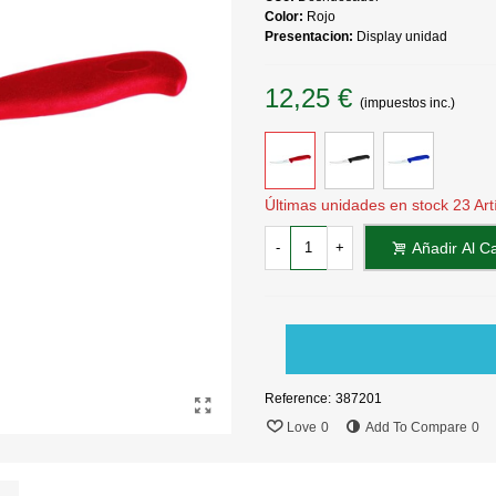
Color:
Rojo
Presentacion:
Display unidad
12,25 €
(impuestos inc.)
Últimas unidades en stock
23 Art
-
+
Añadir Al Ca
Reference:
387201
Love
0
Add To Compare
0