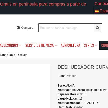
Conóc
Gratis en península para compras a partir de
Esp
Compare
ACCESORIOS
SERVICIOS DE MESA
AGRICULTURA
SERIES
CHU
Mango Rojo, Display
DESHUESADOR CURVO
Brand:
Walter
Serie:
ALAIA
Material Hoja:
Acero Inoxidable MoVa
Espesor Hoja mm:
3
Largo Hoja cm:
13
Material mango:
PP + ADFLEX
Uso:
Deshuesador