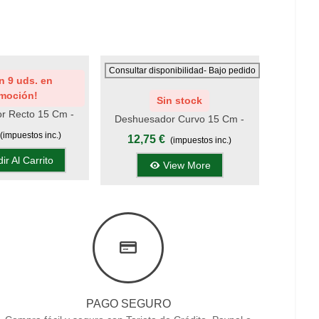
st
Add To Wishlist
Add To W
Consultar disponibilidad- Bajo pedido
 9 uds. en
Qu
moción!
Sin stock
r Recto 15 Cm -
Deshue
Deshuesador Curvo 15 Cm -
ojo, Display
Man
Mango Rojo, Display
12,
(impuestos inc.)
12,75 €
(impuestos inc.)
ir Al Carrito
View More
PAGO SEGURO