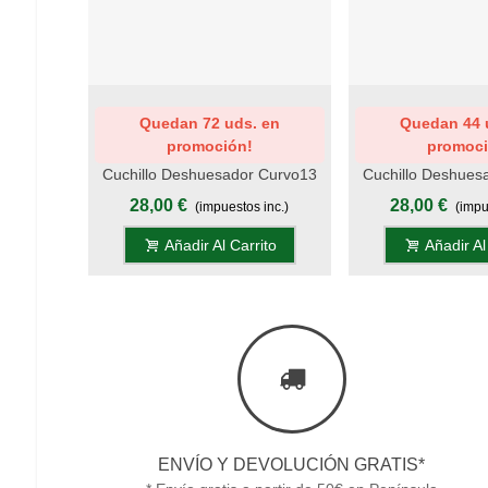
Add To Wishlist
Add To Wishlist
Quedan 72 uds. en
Quedan 44 
promoción!
promoci
Cuchillo Deshuesador Curvo13
Cuchillo Deshues
Cm - Titanio Negro - Mango
Cm - Titanio Ne
28,00 €
28,00 €
(impuestos inc.)
(impu
Americano Negro, Display
Americano Negr
Añadir Al Carrito
Añadir Al
ENVÍO Y DEVOLUCIÓN GRATIS*