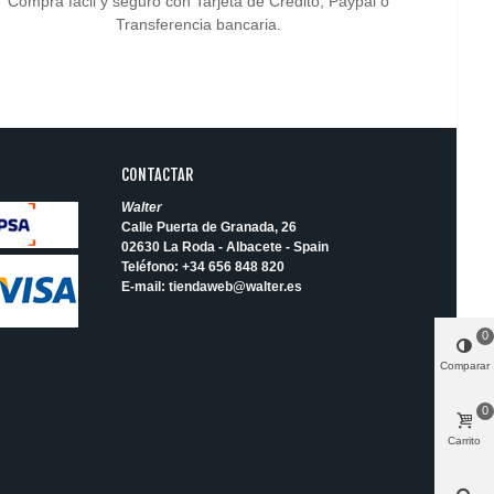
Compra fácil y seguro con Tarjeta de Crédito, Paypal o
Transferencia bancaria.
CONTACTAR
Walter
Calle Puerta de Granada, 26
02630 La Roda - Albacete - Spain
Teléfono:
+34 656 848 820
E-mail:
tiendaweb@walter.es
0
Comparar
0
Carrito