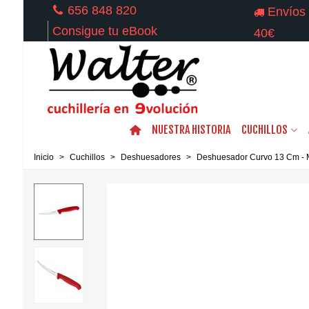
656 848 820
Envíos 
Consigue tu eBook
40€
NUESTRA HISTORIA
CUCHILLOS
Inicio
>
Cuchillos
>
Deshuesadores
>
Deshuesador Curvo 13 Cm - 