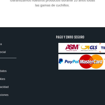
Garantizamos nuestros productos durante 10 años todas
las gamas de cuchillos.
PAGO Y ENVIO SEGURO
ia
ocial
datos
kies
vacidad
uciones