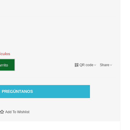
ículos
rrito
QR code
Share
PREGÚNTANOS
Add To Wishlist