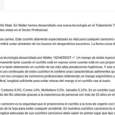
llo Mate. En Walter hemos desarrollado una nueva tecnología en el Tratamiento Té
es vistas en el Sector Profesional.
las carnes. Este cuchillo altamente especializado es vital para cualquier carnicer
mitirá cortar alrededor de los huesos sin desperdicios excesivos. La forma curva 
eva tecnología desarrollada por Walter, “ADHERENT +”. Un mango de doble inyecció
ermanente tanto cuando el cuchillo está en reposo como cuando está en uso propo
 lo tanto obteniendo un cuchillo de las más altas prestaciones higiénicas. Y una c
uso continuado de estos cuchillos le confiere unas características adherentes que
con los consejos de carniceros profesionales obteniendo un mango ergonómico y a
nal, longitud suficiente para evitar roturas del mango si el cuchillo cae al suelo.
r Carbono 0.6%, Cromo 14%, Molibdeno 0.5%, Vanadio 0.15%. Es un cuchillo cuyo 
o del filo obtenido gracias a la experiencia de personal con más de 20 años en el se
 carnicero es la seguridad que le proporciona el cuchillo a la hora de cogerlo con
z de la hoja para evitar cualquier accidente. En nuestros cuchillos carniceros la r
ngitud adecuada de sus cuchillos carniceros debe saber en primer lugar que tipo de 