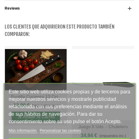
Reviews
LOS CLIENTES QUE ADQUIRIERON ESTE PRODUCTO TAMBIÉN
COMPRARON:
Este sitio web utiliza cookies propias y de terceros para
Puntilla Cocinero 13 Cm -
mejorar nuestros servicios y mostrarle publicidad
Mango Pom,Display -
12,90 €
(impuestos inc.)
relacionada con sus preferencias mediante el análisis
S.Valentina
de sus hábitos de navegación. Para dar su
Añadir Al Carrito
consentimiento sobre su uso pulse el botón Acepto.
Juego 6 Uds. - Chuletero
Más información
Personalizar las cookies
Vasco STILETTO 12 Cm -
34,94 €
(impuestos inc.)