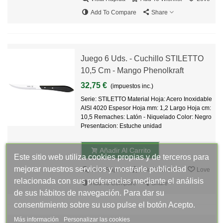
Add To Compare
Share
Juego 6 Uds. - Cuchillo STILETTO
10,5 Cm - Mango Phenolkraft
32,75 €
(impuestos inc.)
Serie: STILETTO Material Hoja: Acero Inoxidable
AISI 4020 Espesor Hoja mm: 1,2 Largo Hoja cm:
10,5 Remaches: Latón - Niquelado Color: Negro
Presentacion: Estuche unidad
Añadir Al Carrito
Este sitio web utiliza cookies propias y de terceros para
mejorar nuestros servicios y mostrarle publicidad
Vista Rápida
Add To Wishlist
Love
relacionada con sus preferencias mediante el análisis
Add To Compare
Share
de sus hábitos de navegación. Para dar su
consentimiento sobre su uso pulse el botón Acepto.
Más información
Personalizar las cookies