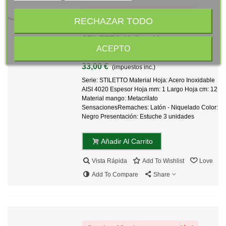
Quedan 3 uds. en promoción!
RECHAZAR TODO
Juego 3 Uds. - Chuletero Vasco
STILETTO 12 Cm - Mango
ACEPTO
Sensaciones
33,00 €
(impuestos inc.)
Serie: STILETTO Material Hoja: Acero Inoxidable
AISI 4020 Espesor Hoja mm: 1 Largo Hoja cm: 12
Material mango: Metacrilato
SensacionesRemaches: Latón - Niquelado Color:
Negro Presentación: Estuche 3 unidades
Añadir Al Carrito
Vista Rápida
Add To Wishlist
Love
Add To Compare
Share