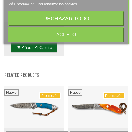
Más información
Personalizar las cookies
RECHAZAR TODO
Puntilla Forjada Cocinero 10
ACEPTO
Cm - Mango POM Gris
8,25 €
(impuestos inc.)
Antracita, S. Gala Hogar
Añadir Al Carrito
RELATED PRODUCTS
Nuevo
Nuevo
Promoción
Promoción