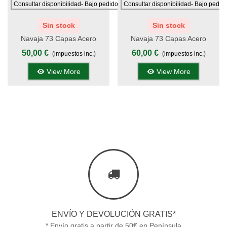
Consultar disponibilidad- Bajo pedido
Consultar disponibilidad- Bajo pedid
Sin stock
Sin stock
Navaja 73 Capas Acero
Navaja 73 Capas Acero
Damasco 7,5 Cm - Virolas De
Damasco 7,3 Cm - Virola De
50,00 €
60,00 €
(impuestos inc.)
(impuestos inc.)
Acero Decorada - Mango
Acero Decorada - Mango
Resina Azul - Kit
Hueso - Kit Supervivencia
View More
View More
Supervivencia Unión Europea
Unión Europea
ENVÍO Y DEVOLUCIÓN GRATIS*
* Envío gratis a partir de 50€ en Península