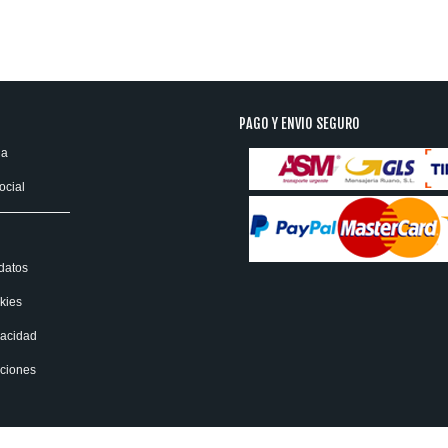
PAGO Y ENVIO SEGURO
ia
ocial
datos
kies
vacidad
uciones