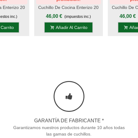
a Enterizo 20
Cuchillo De Cocina Enterizo 20
Cuchillo De C
o - Mango
Cm Titanio Oro - Mango
Cm Titani
46,00 €
46,00 €
estos inc.)
(impuestos inc.)
la-Blanco
Metacrilato Rosa
Metacr
 Carrito
Añadir Al Carrito
Añad
GARANTÍA DE FABRICANTE *
Garantizamos nuestros productos durante 10 años todas
las gamas de cuchillos.