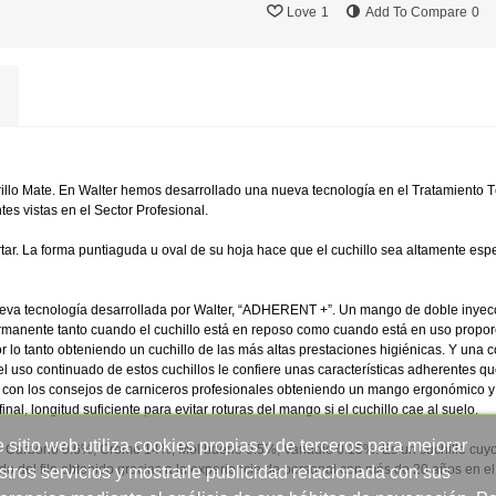
Love
1
Add To Compare
0
llo Mate. En Walter hemos desarrollado una nueva tecnología en el Tratamiento Té
es vistas en el Sector Profesional.
tar. La forma puntiaguda u oval de su hoja hace que el cuchillo sea altamente espe
ueva tecnología desarrollada por Walter, “ADHERENT +”. Un mango de doble inyecci
ermanente tanto cuando el cuchillo está en reposo como cuando está en uso propo
 lo tanto obteniendo un cuchillo de las más altas prestaciones higiénicas. Y una c
uso continuado de estos cuchillos le confiere unas características adherentes que
con los consejos de carniceros profesionales obteniendo un mango ergonómico y a
nal, longitud suficiente para evitar roturas del mango si el cuchillo cae al suelo.
 sitio web utiliza cookies propias y de terceros para mejorar
r Carbono 0.6%, Cromo 14%, Molibdeno 0.5%, Vanadio 0.15%. Es un cuchillo cuyo 
o del filo obtenido gracias a la experiencia de personal con más de 20 años en el se
stros servicios y mostrarle publicidad relacionada con sus