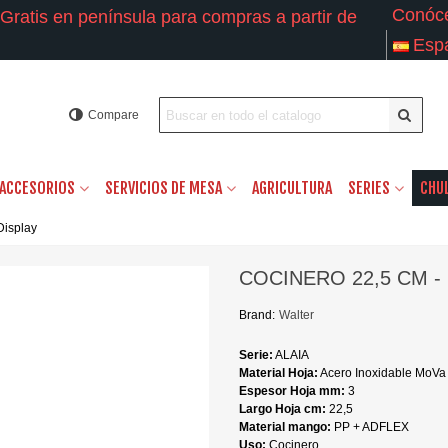
Conóc
Gratis en península para compras a partir de
Esp
Compare
ACCESORIOS
SERVICIOS DE MESA
AGRICULTURA
SERIES
CHU
Display
COCINERO 22,5 CM 
Brand:
Walter
Serie:
ALAIA
Material Hoja:
Acero Inoxidable MoVa
Espesor Hoja mm:
3
Largo Hoja cm:
22,5
Material mango:
PP + ADFLEX
Uso:
Cocinero