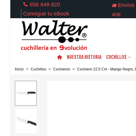
656 848 820
Envíos 
Consigue tu eBook
40€
NUESTRA HISTORIA
CUCHILLOS
Inicio
>
Cuchillos
>
Cocineros
>
Cocinero 22,5 Cm - Mango Negro, 