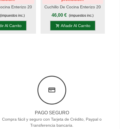
ocina Enterizo 20
Cuchillo De Cocina Enterizo 20
Cuchillo
o Oro - Mango
Cm Titanio Oro - Mango
Cm Tit
46,00 €
46,
(impuestos inc.)
(impuestos inc.)
ilato Verde
Metacrilato Azul
Meta
ir Al Carrito
Añadir Al Carrito
PAGO SEGURO
Compra fácil y seguro con Tarjeta de Crédito, Paypal o
Transferencia bancaria.