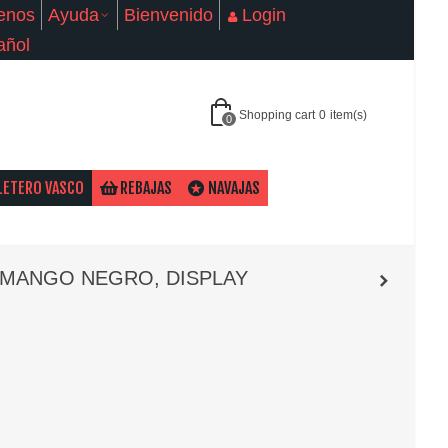
enos
Ayuda
Bienvenido
Login
añol
Shopping cart
0
item(s)
0
LETERO VASCO
REBAJAS
NAVAJAS
- MANGO NEGRO, DISPLAY