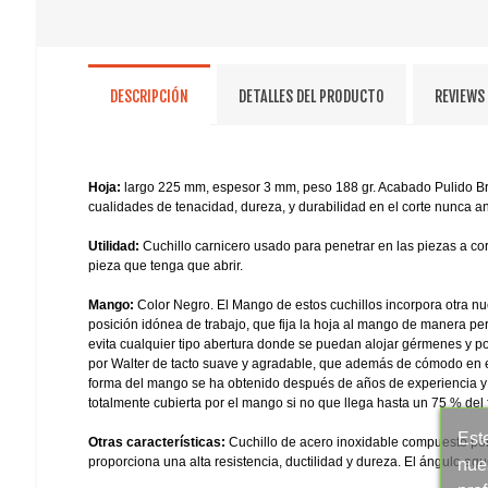
DESCRIPCIÓN
DETALLES DEL PRODUCTO
REVIEWS
Hoja:
largo 225 mm, espesor 3 mm, peso 188 gr. Acabado Pulido Bri
cualidades de tenacidad, dureza, y durabilidad en el corte nunca ant
Utilidad:
Cuchillo carnicero usado para penetrar en las piezas a cor
pieza que tenga que abrir.
Mango:
Color Negro. El Mango de estos cuchillos incorpora otra n
posición idónea de trabajo, que fija la hoja al mango de manera p
evita cualquier tipo abertura donde se puedan alojar gérmenes y por
por Walter de tacto suave y agradable, que además de cómodo en el 
forma del mango se ha obtenido después de años de experiencia y 
totalmente cubierta por el mango si no que llega hasta un 75 % del fi
Este
Otras características:
Cuchillo de acero inoxidable compuesto po
proporciona una alta resistencia, ductilidad y dureza. El ángulo agud
nue