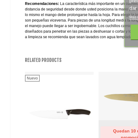
pre
Recomendaciones:
La característica más importante en un cuchillo
dar
distancia de seguridad desde donde usted posiciona la mano y la raí
lo mismo el mango debe prolongarse hasta la hoja. Para elegir la lo
Más 
son pequeñas viceversa. Para piezas de una longitud media la long
el manejo puede llegar a ser ingobernable. Los cuchillos carniceros
diseñados para penetrar en las piezas a deshuesar o cortar y los de
a limpieza se recomienda que sean lavados con agua templada y j
RELATED PRODUCTS
Nuevo
Add To Wishlist
Quedan 10 
promoci