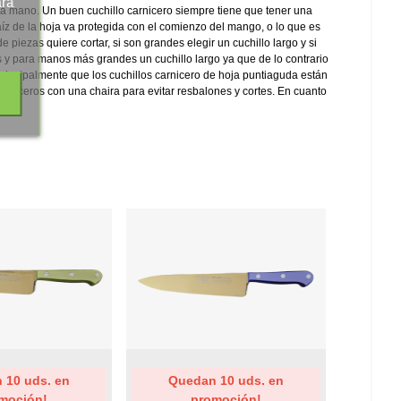
ara
 la mano. Un buen cuchillo carnicero siempre tiene que tener una
aíz de la hoja va protegida con el comienzo del mango, o lo que es
piezas quiere cortar, si son grandes elegir un cuchillo largo y si
 y para manos más grandes un cuchillo largo ya que de lo contrario
 principalmente que los cuchillos carnicero de hoja puntiaguda están
carniceros con una chaira para evitar resbalones y cortes. En cuanto
st
Add To Wishlist
Add To W
 10 uds. en
Quedan 10 uds. en
Qu
moción!
promoción!