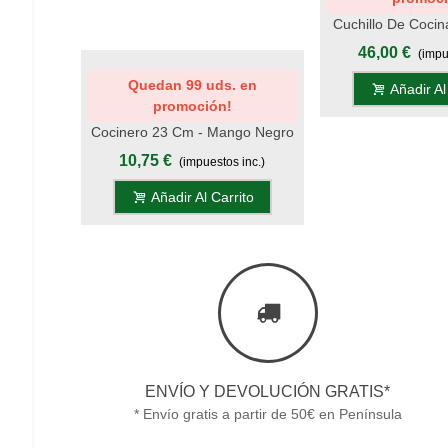
Cuchillo De Cocin
Cm Titanio Or
46,00 €
(impu
Metacrilato Li
Add To Wishlist
Quedan 99 uds. en
Añadir Al
promoción!
Cocinero 23 Cm - Mango Negro
- S.Chiara, Display
10,75 €
(impuestos inc.)
Añadir Al Carrito
ENVÍO Y DEVOLUCIÓN GRATIS*
* Envío gratis a partir de 50€ en Península