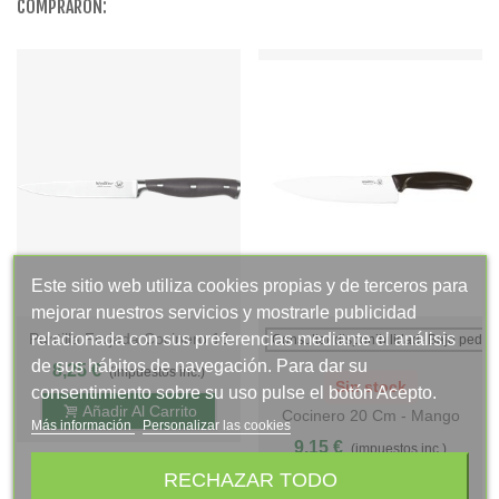
COMPRARON:
Este sitio web utiliza cookies propias y de terceros para
mejorar nuestros servicios y mostrarle publicidad
relacionada con sus preferencias mediante el análisis
Puntilla Forjada Cocinero 10
Consultar disponibilidad- Bajo pedid
Cm - Mango POM Gris
de sus hábitos de navegación. Para dar su
8,25 €
(impuestos inc.)
Antracita, S. Gala Hogar
Sin stock
consentimiento sobre su uso pulse el botón Acepto.
Añadir Al Carrito
Cocinero 20 Cm - Mango
Más información
Personalizar las cookies
Negro - S.Chiara, Display
9,15 €
(impuestos inc.)
RECHAZAR TODO
View More