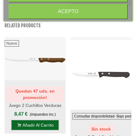
ACEPTO
RELATED PRODUCTS
Nuevo
Quedan 47 uds. en
promoción!
Juego 2 Cuchillos Verduras
18 Cm Con Filo Mango
8,47 €
(impuestos inc.)
Consultar disponibilidad- Bajo pedid
Madera - DIANA
Añadir Al Carrito
Sin stock