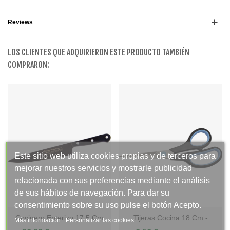
Reviews
LOS CLIENTES QUE ADQUIRIERON ESTE PRODUCTO TAMBIÉN
COMPRARON:
Este sitio web utiliza cookies propias y de terceros para
mejorar nuestros servicios y mostrarle publicidad
relacionada con sus preferencias mediante el análisis
de sus hábitos de navegación. Para dar su
consentimiento sobre su uso pulse el botón Acepto.
Cocinero Enterizo 17,5 Cm
Tijeras Cocina 18 Cm -
Más información
Personalizar las cookies
Titanio Negro - Mango Pom,
Mango Inyección, Display