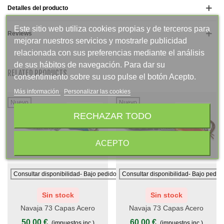
Detalles del producto
Este sitio web utiliza cookies propias y de terceros para
Reviews
mejorar nuestros servicios y mostrarle publicidad
relacionada con sus preferencias mediante el análisis
de sus hábitos de navegación. Para dar su
RELATED PRODUCTS
consentimiento sobre su uso pulse el botón Acepto.
Más información
Personalizar las cookies
Nuevo
Nuevo
Promoción
Promoción
RECHAZAR TODO
ACEPTO
Consultar disponibilidad- Bajo pedido
Consultar disponibilidad- Bajo pedid
Sin stock
Sin stock
Navaja 73 Capas Acero
Navaja 73 Capas Acero
Damasco 7,5 Cm - Virolas De
Damasco 7,3 Cm - Virola De
50,00 €
60,00 €
(impuestos inc.)
(impuestos inc.)