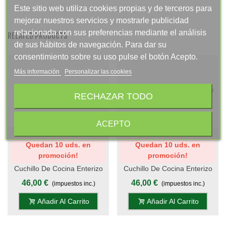
Este sitio web utiliza cookies propias y de terceros para
mejorar nuestros servicios y mostrarle publicidad
relacionada con sus preferencias mediante el análisis
RELATED PRODUCTS
de sus hábitos de navegación. Para dar su
consentimiento sobre su uso pulse el botón Acepto.
Más información
Personalizar las cookies
RECHAZAR TODO
ACEPTO
Quedan 10 uds. en
Quedan 10 uds. en
promoción!
promoción!
Cuchillo De Cocina Enterizo
Cuchillo De Cocina Enterizo
20 Cm Titanio Oro - Mango
20 Cm Titanio Oro - Mango
46,00 €
46,00 €
(impuestos inc.)
(impuestos inc.)
Metacrilato Lila-Blanco
Metacrilato Rosa
Añadir Al Carrito
Añadir Al Carrito