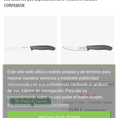
COMPRARON:
Este sitio web utiliza cookies propias y de terceros para
mejorar nuestros servicios y mostrarle publicidad
Juego 6 Uds. - Cuchillo Mesa
relacionada con sus preferencias mediante el análisis
Consultar disponibilidad- Bajo pedid
Con Sierra - Mango PP Gris
de sus hábitos de navegación. Para dar su
15,75 €
(impuestos inc.)
Sin stock
consentimiento sobre su uso pulse el botón Acepto.
Añadir Al Carrito
Juego 6 Uds. - Cuchillo Mesa
Más información
Personalizar las cookies
Bistec Con Filo - Mango PP
15,65 €
(impuestos inc.)
Gris Antracita
RECHAZAR TODO