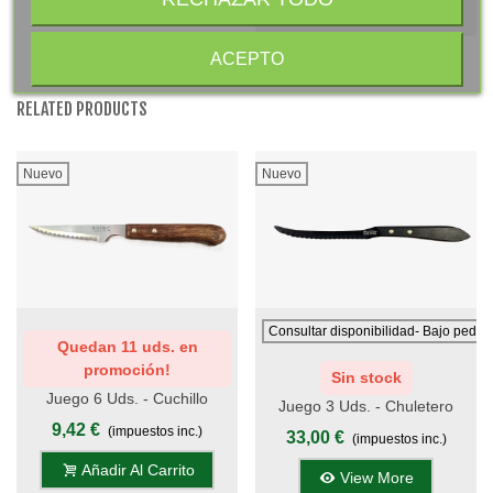
View More
ACEPTO
RELATED PRODUCTS
Nuevo
Nuevo
Consultar disponibilidad- Bajo pedid
Quedan 11 uds. en
promoción!
Sin stock
Juego 6 Uds. - Cuchillo
Juego 3 Uds. - Chuletero
Chuletero ANCHO - Mango
9,42 €
Vasco TITANIO NEGRO 12
(impuestos inc.)
33,00 €
(impuestos inc.)
Madera Moldeada
Cm - Mango Phenolkraft
Añadir Al Carrito
View More