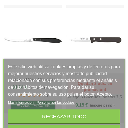
Este sitio web utiliza cookies propias y de terceros para
mejorar nuestros servicios y mostrarle publicidad
Juego 6 Uds. - Chuletero
relacionada con sus preferencias mediante el análisis
Quedan 2 uds. en
Vasco STILETTO 12 Cm -
34,94 €
de sus hábitos de navegación. Para dar su
(impuestos inc.)
promoción!
Mango Phenolkraft
consentimiento sobre su uso pulse el botón Acepto.
(1)
Juego 3 Cuchillos Patatas 7,5
Cm Mango PP - ANNA
Más información
Personalizar las cookies
9,15 €
Añadir Al Carrito
(impuestos inc.)
Añadir Al Carrito
RECHAZAR TODO