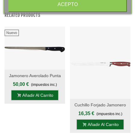
ACEPTO
RELATED PRODUCTS
Nuevo
Jamonero Averolado Punta
Redonda 30 Cm - Mango
50,00 €
(impuestos inc.)
Pom, Display - S.Valentina
Añadir Al Carrito
Cuchillo Forjado Jamonero
24 Cm - Mango POM Rojo
16,35 €
(impuestos inc.)
Inglés, S. Gala Hogar
Añadir Al Carrito